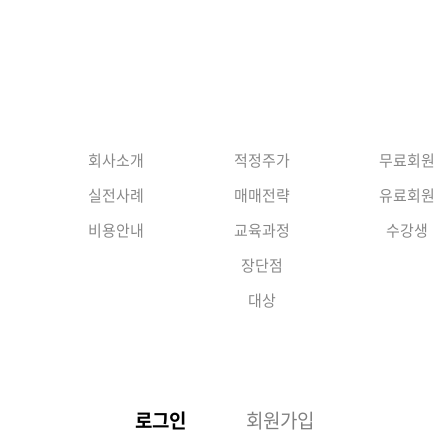
회사소개
주가의원리
교육자료
회사소개
적정주가
무료회원
로그인
실전사례
매매전략
유료회원
비용안내
교육과정
수강생
장단점
대상
로그인
회원가입