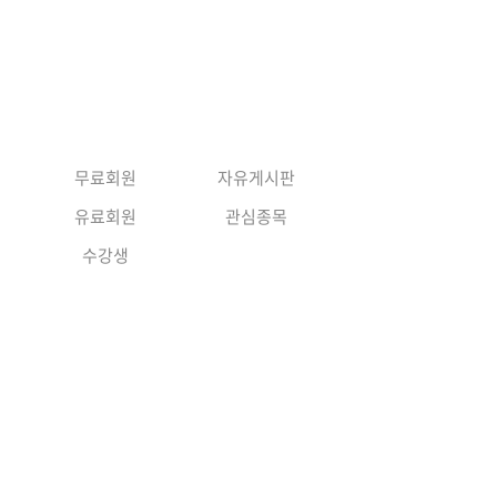
앱다운로드
유료회원 신청하기
가치차트
고객지원
로그인
무료회원
자유게시판
유료회원
관심종목
수강생